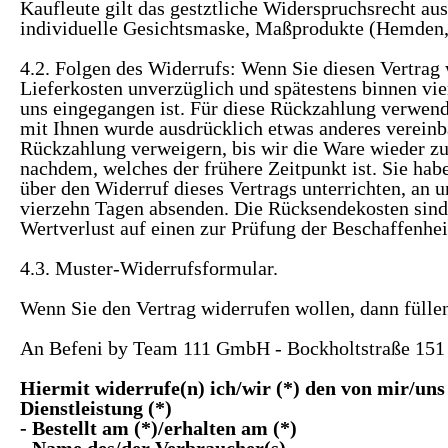
Kaufleute gilt das gestztliche Widerspruchsrecht a
individuelle Gesichtsmaske, Maßprodukte (Hemden, 
4.2. Folgen des Widerrufs: Wenn Sie diesen Vertrag 
Lieferkosten unverzüglich und spätestens binnen vi
uns eingegangen ist. Für diese Rückzahlung verwende
mit Ihnen wurde ausdrücklich etwas anderes vereinb
Rückzahlung verweigern, bis wir die Ware wieder zu
nachdem, welches der frühere Zeitpunkt ist. Sie ha
über den Widerruf dieses Vertrags unterrichten, an 
vierzehn Tagen absenden. Die Rücksendekosten sind
Wertverlust auf einen zur Prüfung der Beschaffenhe
4.3. Muster-Widerrufsformular.
Wenn Sie den Vertrag widerrufen wollen, dann füllen
An Befeni by Team 111 GmbH - Bockholtstraße 151
Hiermit widerrufe(n) ich/wir (*) den von mir/un
Dienstleistung (*)
- Bestellt am (*)/erhalten am (*)
- Name des/der Verbraucher(s)